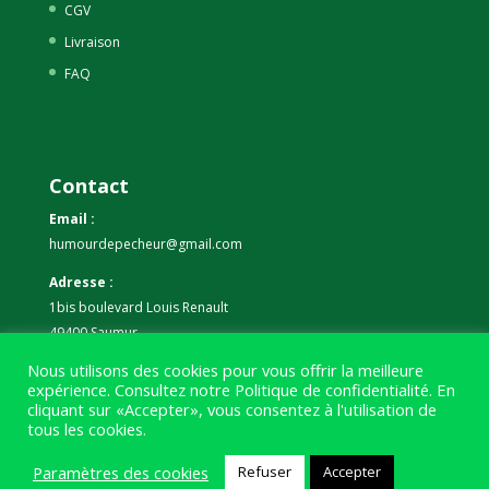
CGV
Livraison
FAQ
Contact
Email :
humourdepecheur@gmail.com
Adresse :
1bis boulevard Louis Renault
49400 Saumur
Nous utilisons des cookies pour vous offrir la meilleure
Téléphone :
expérience. Consultez notre
Politique de confidentialité
. En
07 59 61 06 63
cliquant sur «Accepter», vous consentez à l'utilisation de
tous les cookies.
Paramètres des cookies
Refuser
Accepter