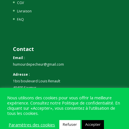
CGV
Livraison
FAQ
Contact
Email :
humourdepecheur@gmail.com
Adresse :
1bis boulevard Louis Renault
49400 Saumur
Nous utilisons des cookies pour vous offrir la meilleure
Téléphone :
expérience. Consultez notre
Politique de confidentialité
. En
07 59 61 06 63
cliquant sur «Accepter», vous consentez à l'utilisation de
tous les cookies.
Paramètres des cookies
Refuser
Accepter