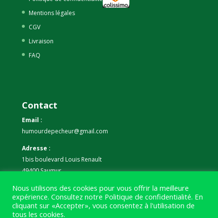
Mentions légales
CGV
Livraison
FAQ
Contact
Email :
humourdepecheur@gmail.com
Adresse :
1bis boulevard Louis Renault
49400 Saumur
Nous utilisons des cookies pour vous offrir la meilleure
Téléphone :
expérience. Consultez notre
Politique de confidentialité
. En
07 59 61 06 63
cliquant sur «Accepter», vous consentez à l'utilisation de
tous les cookies.