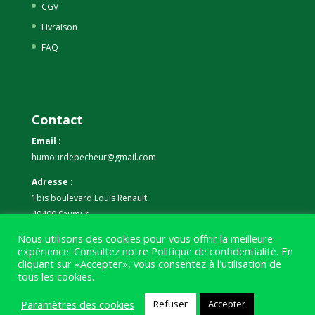
CGV
Livraison
FAQ
Contact
Email :
humourdepecheur@gmail.com
Adresse :
1bis boulevard Louis Renault
49400 Saumur
Nous utilisons des cookies pour vous offrir la meilleure
Téléphone :
expérience. Consultez notre
Politique de confidentialité
. En
07 59 61 06 63
cliquant sur «Accepter», vous consentez à l'utilisation de
tous les cookies.
Paramètres des cookies
Refuser
Accepter