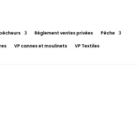
pêcheurs
Règlement ventes privées
Pêche
res
VP cannes et moulinets
VP Textiles