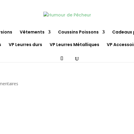
rsions
Vêtements
Coussins Poissons
Cadeaux 
s
VP Leurres durs
VP Leurres Métalliques
VP Accessoi
mentaires