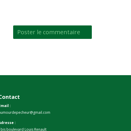
Contact
Email :
humourdepecheur@gmail.com
Adresse :
1bis boulevard Louis Renault