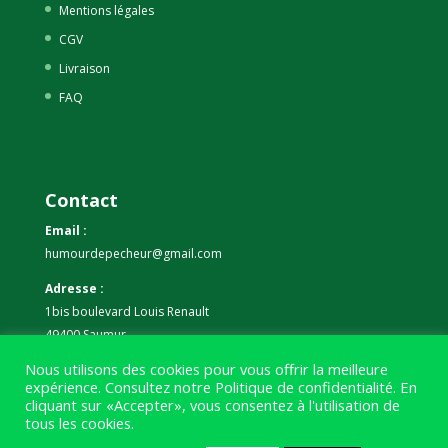
Mentions légales
CGV
Livraison
FAQ
Contact
Email :
humourdepecheur@gmail.com
Adresse :
1bis boulevard Louis Renault
49400 Saumur
Nous utilisons des cookies pour vous offrir la meilleure
Téléphone :
expérience. Consultez notre
Politique de confidentialité
. En
07 59 61 06 63
cliquant sur «Accepter», vous consentez à l'utilisation de
tous les cookies.