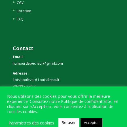
CGV
Livraison
FAQ
Contact
Email :
humourdepecheur@gmail.com
Adresse :
1bis boulevard Louis Renault
49400 Saumur
Nous utilisons des cookies pour vous offrir la meilleure
Téléphone :
expérience. Consultez notre
Politique de confidentialité
. En
07 59 61 06 63
cliquant sur «Accepter», vous consentez à l'utilisation de
tous les cookies.
Paramètres des cookies
Refuser
Accepter