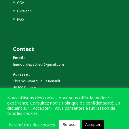
CGV
Livraison
FAQ
Contact
Email :
humourdepecheur@gmail.com
Adresse :
1bis boulevard Louis Renault
49400 Saumur
Nous utilisons des cookies pour vous offrir la meilleure
Téléphone :
expérience. Consultez notre
Politique de confidentialité
. En
07 59 61 06 63
cliquant sur «Accepter», vous consentez à l'utilisation de
tous les cookies.
Paramètres des cookies
Refuser
Accepter