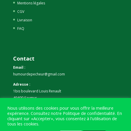
Mentions légales
CGV
Livraison
FAQ
Contact
Email :
humourdepecheur@gmail.com
Adresse :
1bis boulevard Louis Renault
49400 Saumur
Nous utilisons des cookies pour vous offrir la meilleure
Téléphone :
expérience. Consultez notre
Politique de confidentialité
. En
07 59 61 06 63
cliquant sur «Accepter», vous consentez à l'utilisation de
tous les cookies.