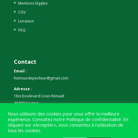
Mentions légales
CGV
Livraison
FAQ
Contact
Email :
humourdepecheur@gmail.com
Adresse :
1bis boulevard Louis Renault
49400 Saumur
Nous utilisons des cookies pour vous offrir la meilleure
Téléphone :
expérience. Consultez notre
Politique de confidentialité
. En
07 59 61 06 63
cliquant sur «Accepter», vous consentez à l'utilisation de
tous les cookies.