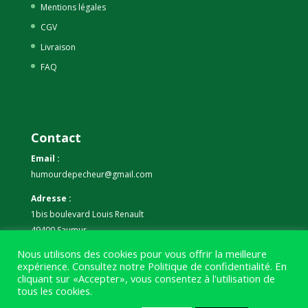
Mentions légales
CGV
Livraison
FAQ
Contact
Email :
humourdepecheur@gmail.com
Adresse :
1bis boulevard Louis Renault
49400 Saumur
Nous utilisons des cookies pour vous offrir la meilleure
Téléphone :
expérience. Consultez notre
Politique de confidentialité
. En
07 59 61 06 63
cliquant sur «Accepter», vous consentez à l'utilisation de
tous les cookies.