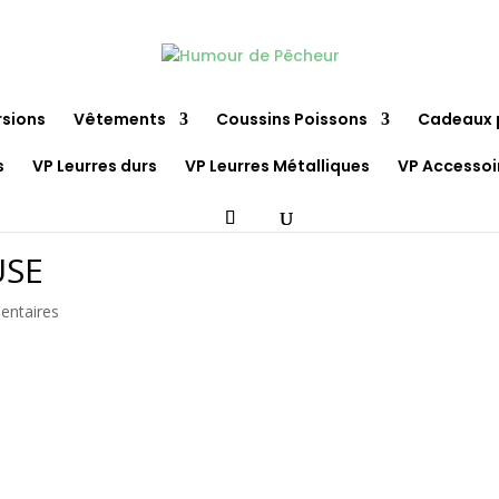
rsions
Vêtements
Coussins Poissons
Cadeaux 
s
VP Leurres durs
VP Leurres Métalliques
VP Accessoi
USE
entaires