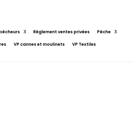
pêcheurs
Règlement ventes privées
Pêche
res
VP cannes et moulinets
VP Textiles