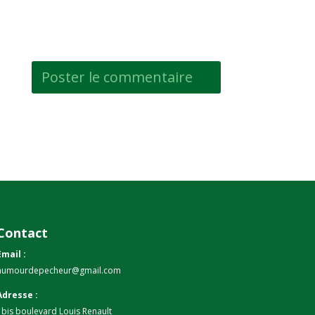
Contact
Email :
humourdepecheur@gmail.com
Adresse :
1bis boulevard Louis Renault