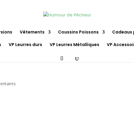
rsions
Vêtements
Coussins Poissons
Cadeaux 
s
VP Leurres durs
VP Leurres Métalliques
VP Accessoi
entaires