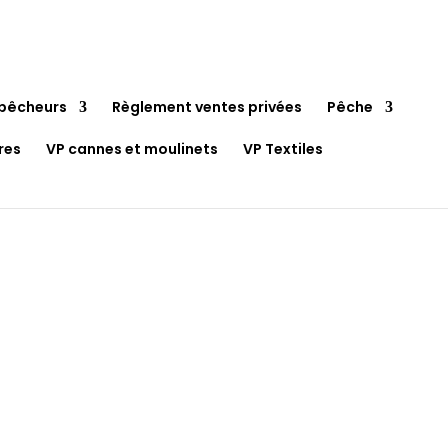
pêcheurs
Règlement ventes privées
Pêche
res
VP cannes et moulinets
VP Textiles