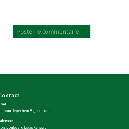
Contact
Email :
humourdepecheur@gmail.com
Adresse :
1bis boulevard Louis Renault