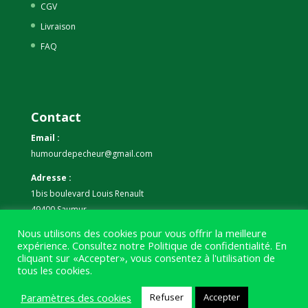
CGV
Livraison
FAQ
Contact
Email :
humourdepecheur@gmail.com
Adresse :
1bis boulevard Louis Renault
49400 Saumur
Nous utilisons des cookies pour vous offrir la meilleure
Téléphone :
expérience. Consultez notre
Politique de confidentialité
. En
07 59 61 06 63
cliquant sur «Accepter», vous consentez à l'utilisation de
tous les cookies.
Paramètres des cookies
Refuser
Accepter