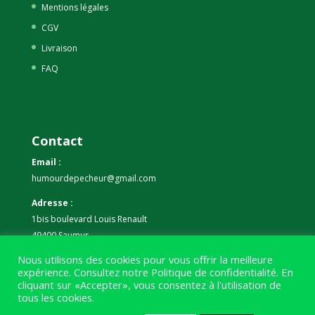
Mentions légales
CGV
Livraison
FAQ
Contact
Email :
humourdepecheur@gmail.com
Adresse :
1bis boulevard Louis Renault
49400 Saumur
Nous utilisons des cookies pour vous offrir la meilleure
Téléphone :
expérience. Consultez notre
Politique de confidentialité
. En
07 59 61 06 63
cliquant sur «Accepter», vous consentez à l'utilisation de
tous les cookies.