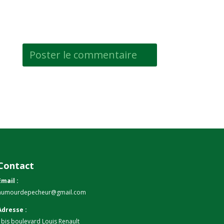
Contact
Email :
humourdepecheur@gmail.com
Adresse :
1bis boulevard Louis Renault