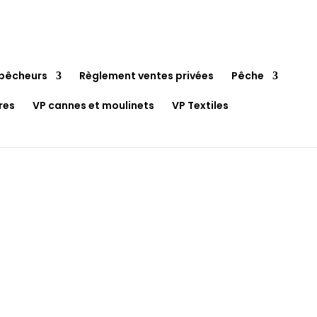
pêcheurs
Règlement ventes privées
Pêche
res
VP cannes et moulinets
VP Textiles