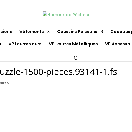
rsions
Vêtements
Coussins Poissons
Cadeaux 
s
VP Leurres durs
VP Leurres Métalliques
VP Accessoi
uzzle-1500-pieces.93141-1.fs
aires