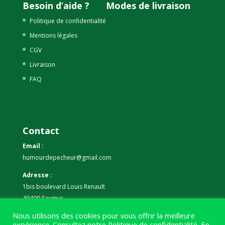
Besoin d’aide ?
Modes de livraison
Politique de confidentialité
Mentions légales
CGV
Livraison
FAQ
Contact
Email :
humourdepecheur@gmail.com
Adresse :
1bis boulevard Louis Renault
49400 Saumur
Nous utilisons des cookies pour vous offrir la meilleure
Téléphone :
expérience. Consultez notre
Politique de confidentialité
. En