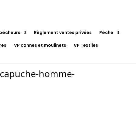
pêcheurs
Règlement ventes privées
Pêche
res
VP cannes et moulinets
VP Textiles
a-capuche-homme-