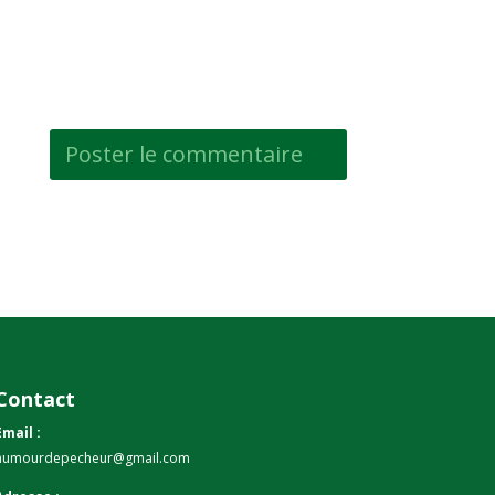
Contact
Email :
humourdepecheur@gmail.com