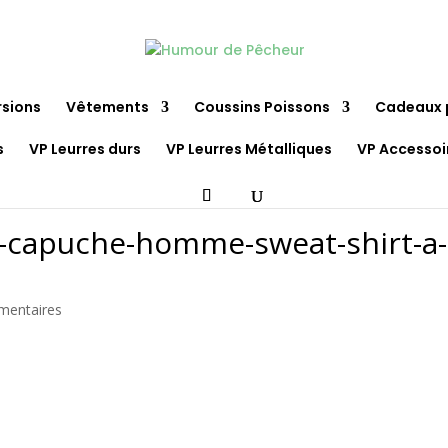
rsions
Vêtements
Coussins Poissons
Cadeaux 
s
VP Leurres durs
VP Leurres Métalliques
VP Accessoi
-a-capuche-homme-sweat-shirt-
mentaires