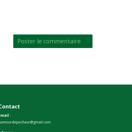
Contact
Email :
humourdepecheur@gmail.com