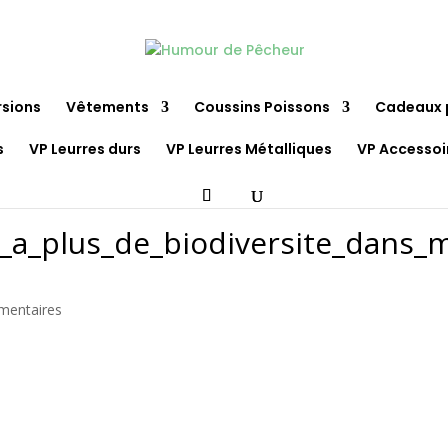
rsions
Vêtements
Coussins Poissons
Cadeaux 
s
VP Leurres durs
VP Leurres Métalliques
VP Accessoi
_a_plus_de_biodiversite_dans_
mentaires