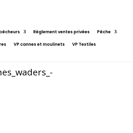
pêcheurs
Règlement ventes privées
Pêche
res
VP cannes et moulinets
VP Textiles
mes_waders_-