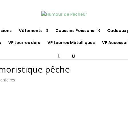
rsions
Vêtements
Coussins Poissons
Cadeaux 
s
VP Leurres durs
VP Leurres Métalliques
VP Accessoi
humoristique pêche
entaires