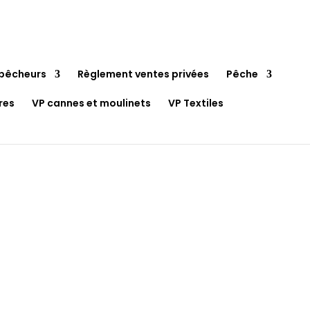
pêcheurs
Règlement ventes privées
Pêche
res
VP cannes et moulinets
VP Textiles