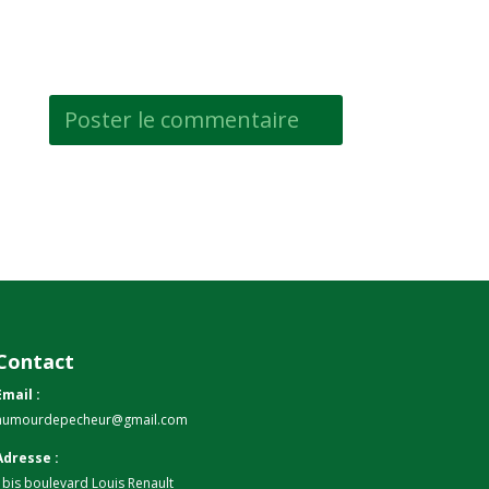
Contact
Email :
humourdepecheur@gmail.com
Adresse :
1bis boulevard Louis Renault