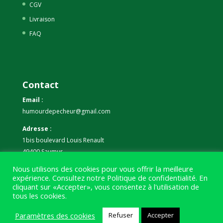
CGV
Livraison
FAQ
Contact
Email :
humourdepecheur@gmail.com
Adresse :
1bis boulevard Louis Renault
49400 Saumur
Nous utilisons des cookies pour vous offrir la meilleure
Téléphone :
expérience. Consultez notre
Politique de confidentialité
. En
07 59 61 06 63
cliquant sur «Accepter», vous consentez à l'utilisation de
tous les cookies.
Paramètres des cookies
Refuser
Accepter