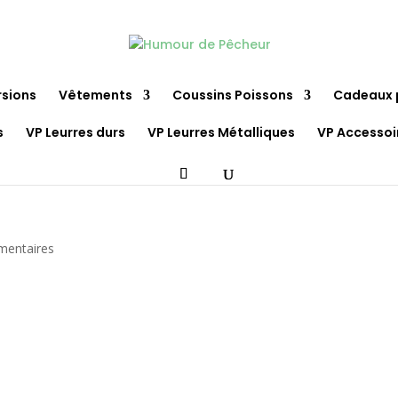
rsions
Vêtements
Coussins Poissons
Cadeaux 
s
VP Leurres durs
VP Leurres Métalliques
VP Accessoi
mentaires