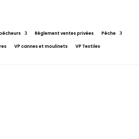
pêcheurs
Règlement ventes privées
Pêche
res
VP cannes et moulinets
VP Textiles