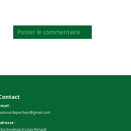
Contact
Email :
humourdepecheur@gmail.com
Adresse :
1bis boulevard Louis Renault