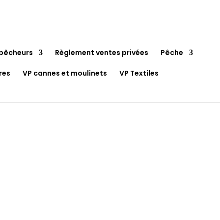
pêcheurs
Règlement ventes privées
Pêche
res
VP cannes et moulinets
VP Textiles