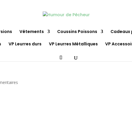
rsions
Vêtements
Coussins Poissons
Cadeaux 
s
VP Leurres durs
VP Leurres Métalliques
VP Accessoi
mentaires