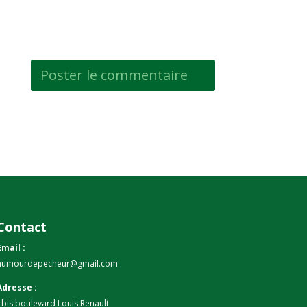
Contact
Email :
humourdepecheur@gmail.com
Adresse :
1bis boulevard Louis Renault