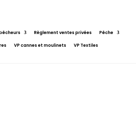
pêcheurs
Règlement ventes privées
Pêche
res
VP cannes et moulinets
VP Textiles