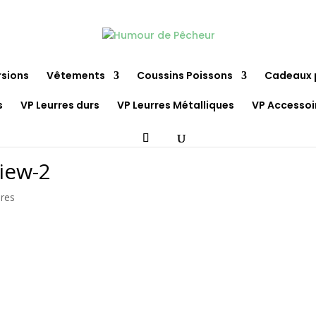
rsions
Vêtements
Coussins Poissons
Cadeaux 
s
VP Leurres durs
VP Leurres Métalliques
VP Accessoi
iew-2
res