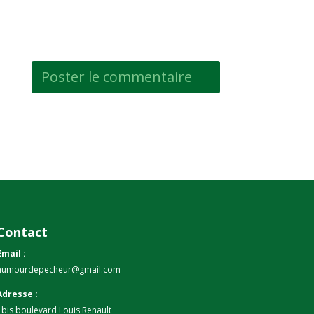
Contact
Email :
humourdepecheur@gmail.com
Adresse :
1bis boulevard Louis Renault