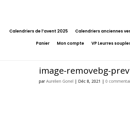
Calendriers de l’avent 2025
Calendriers anciennes ve
Panier
Mon compte
VP Leurres souple
image-removebg-prev
par
Aurelien Gonel
|
Déc 8, 2021
|
0 commentai