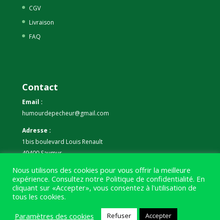
CGV
Livraison
FAQ
Contact
Email :
humourdepecheur@gmail.com
Adresse :
1bis boulevard Louis Renault
49400 Saumur
Nous utilisons des cookies pour vous offrir la meilleure
Téléphone :
expérience. Consultez notre
Politique de confidentialité
. En
07 59 61 06 63
cliquant sur «Accepter», vous consentez à l'utilisation de
tous les cookies.
Paramètres des cookies
Refuser
Accepter