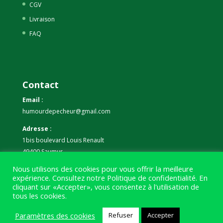
CGV
Livraison
FAQ
Contact
Email :
humourdepecheur@gmail.com
Adresse :
1bis boulevard Louis Renault
49400 Saumur
Nous utilisons des cookies pour vous offrir la meilleure
Téléphone :
expérience. Consultez notre
Politique de confidentialité
. En
07 59 61 06 63
cliquant sur «Accepter», vous consentez à l'utilisation de
tous les cookies.
Paramètres des cookies
Refuser
Accepter