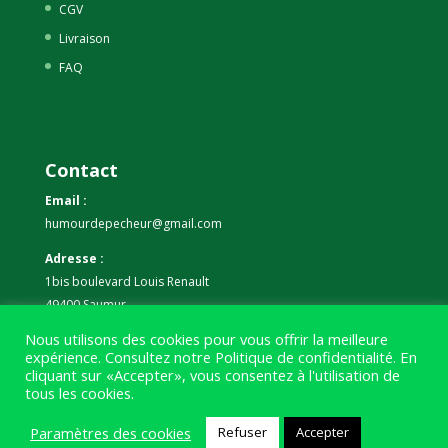
CGV
Livraison
FAQ
Contact
Email :
humourdepecheur@gmail.com
Adresse :
1bis boulevard Louis Renault
49400 Saumur
Nous utilisons des cookies pour vous offrir la meilleure
Téléphone :
expérience. Consultez notre
Politique de confidentialité
. En
07 59 61 06 63
cliquant sur «Accepter», vous consentez à l'utilisation de
tous les cookies.
Paramètres des cookies
Refuser
Accepter