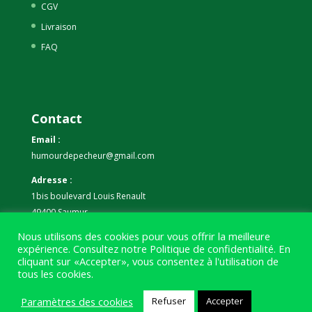
CGV
Livraison
FAQ
Contact
Email :
humourdepecheur@gmail.com
Adresse :
1bis boulevard Louis Renault
49400 Saumur
Nous utilisons des cookies pour vous offrir la meilleure
Téléphone :
expérience. Consultez notre
Politique de confidentialité
. En
07 59 61 06 63
cliquant sur «Accepter», vous consentez à l'utilisation de
tous les cookies.
Paramètres des cookies
Refuser
Accepter