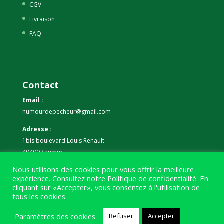
CGV
Livraison
FAQ
Contact
Email :
humourdepecheur@gmail.com
Adresse :
1bis boulevard Louis Renault
49400 Saumur
Nous utilisons des cookies pour vous offrir la meilleure
Téléphone :
expérience. Consultez notre
Politique de confidentialité
. En
07 59 61 06 63
cliquant sur «Accepter», vous consentez à l'utilisation de
tous les cookies.
Paramètres des cookies
Refuser
Accepter