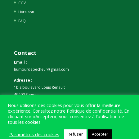
CGV
Livraison
FAQ
Contact
Email :
humourdepecheur@gmail.com
Adresse :
1bis boulevard Louis Renault
49400 Saumur
Nous utilisons des cookies pour vous offrir la meilleure
Téléphone :
expérience. Consultez notre
Politique de confidentialité
. En
07 59 61 06 63
cliquant sur «Accepter», vous consentez à l'utilisation de
tous les cookies.
Paramètres des cookies
Refuser
Accepter