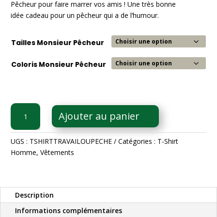
Pêcheur pour faire marrer vos amis ! Une très bonne
idée cadeau pour un pêcheur qui a de l’humour.
Tailles Monsieur Pêcheur
Coloris Monsieur Pêcheur
quantité
Ajouter au panier
de
T-
Shirt
UGS :
TSHIRTTRAVAILOUPECHE
Catégories :
T-Shirt
Le
Homme
,
Vêtements
travail
ou
la
Description
pêche
Informations complémentaires