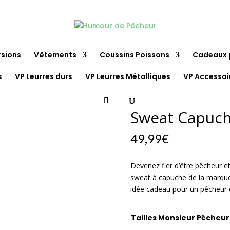
rsions
Vêtements
Coussins Poissons
Cadeaux 
s
VP Leurres durs
VP Leurres Métalliques
VP Accessoi
apuche Yes we canne
Sweat Capuch
49,99
€
Devenez fier d’être pêcheur e
sweat à capuche de la marqu
idée cadeau pour un pêcheur q
Tailles Monsieur Pêcheur