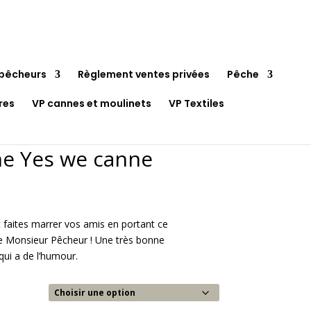
pêcheurs
Règlement ventes privées
Pêche
res
VP cannes et moulinets
VP Textiles
e Yes we canne
t faites marrer vos amis en portant ce
e Monsieur Pêcheur ! Une très bonne
ui a de l’humour.