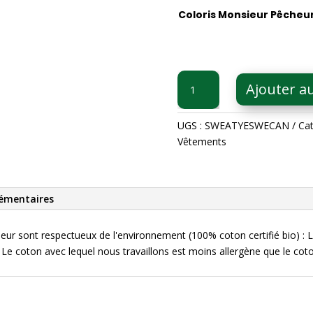
Coloris Monsieur Pêcheu
quantité
Ajouter a
de
Sweat
Capuche
UGS :
SWEATYESWECAN
Cat
Yes
Vêtements
we
canne
émentaires
 sont respectueux de l'environnement (100% coton certifié bio) : Le 
. Le coton avec lequel nous travaillons est moins allergène que le cot