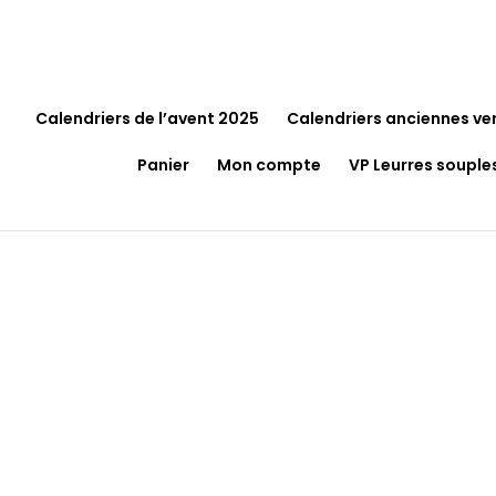
Calendriers de l’avent 2025
Calendriers anciennes ve
Panier
Mon compte
VP Leurres souple
Accueil
/
Vêtements
/
Sweat Homme
/ Sweat C