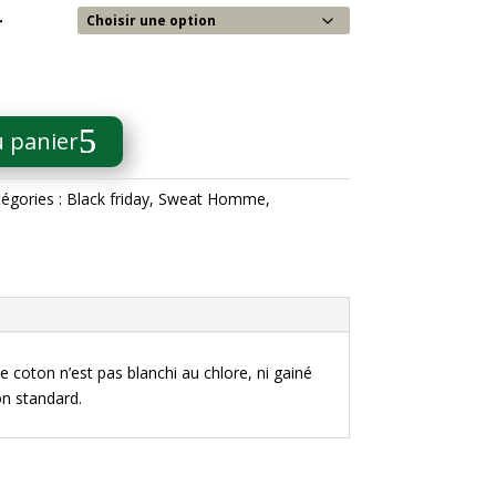
r
u panier
égories :
Black friday
,
Sweat Homme
,
coton n’est pas blanchi au chlore, ni gainé
on standard.