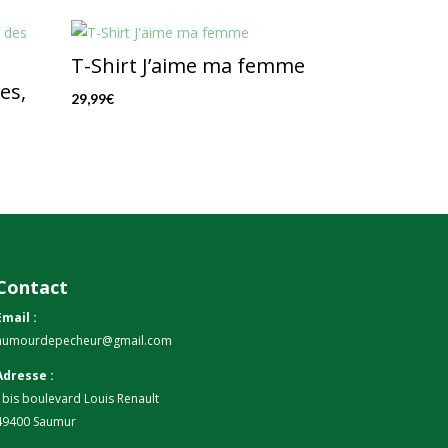
T-Shirt J’aime ma femme
es,
29,99
€
Contact
Email :
humourdepecheur@gmail.com
Adresse :
1bis boulevard Louis Renault
49400 Saumur