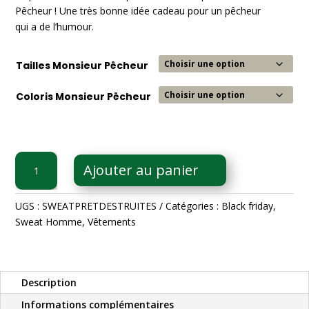
Pêcheur ! Une très bonne idée cadeau pour un pêcheur
qui a de l’humour.
Tailles Monsieur Pêcheur
Coloris Monsieur Pêcheur
quantité
Ajouter au panier
de
Sweat
Capuche
UGS :
SWEATPRETDESTRUITES
Catégories :
Black friday
,
Près
Sweat Homme
,
Vêtements
des
Carpes,
Loin
Description
des
Cons
Informations complémentaires