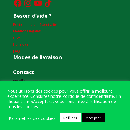
Besoin d’aide ?
Politique de confidentialité
Mentions légales
CGV
Livraison
FAQ
Modes de livraison
Contact
Email :
humourdepecheur@gmail.com
Nous utilisons des cookies pour vous offrir la meilleure
expérience. Consultez notre
Politique de confidentialité
. En
Adresse :
cliquant sur «Accepter», vous consentez à l'utilisation de
1bis boulevard Louis Renault
tous les cookies.
49400 Saumur
Paramètres des cookies
Refuser
Accepter
Téléphone :
07 59 61 06 63