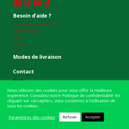
Besoin d’aide ?
Politique de confidentialité
Mentions légales
CGV
Livraison
FAQ
Modes de livraison
Contact
Email :
humourdepecheur@gmail.com
Nous utilisons des cookies pour vous offrir la meilleure
expérience. Consultez notre
Politique de confidentialité
. En
Adresse :
cliquant sur «Accepter», vous consentez à l'utilisation de
1bis boulevard Louis Renault
tous les cookies.
49400 Saumur
Paramètres des cookies
Refuser
Accepter
Téléphone :
07 59 61 06 63