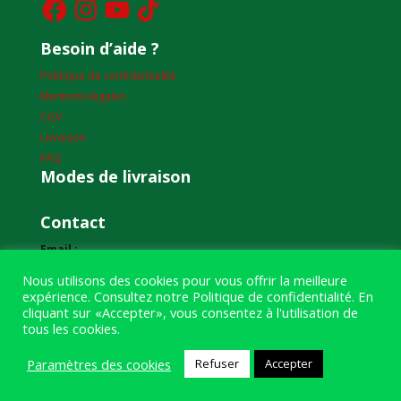
Besoin d’aide ?
Politique de confidentialité
Mentions légales
CGV
Livraison
FAQ
Modes de livraison
Contact
Email :
humourdepecheur@gmail.com
Nous utilisons des cookies pour vous offrir la meilleure
expérience. Consultez notre
Politique de confidentialité
. En
Adresse :
cliquant sur «Accepter», vous consentez à l'utilisation de
1bis boulevard Louis Renault
tous les cookies.
49400 Saumur
Paramètres des cookies
Refuser
Accepter
Téléphone :
07 59 61 06 63