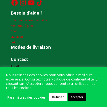
Besoin d’aide ?
Politique de confidentialité
Mentions légales
CGV
Livraison
FAQ
Modes de livraison
Contact
Email :
humourdepecheur@gmail.com
Nous utilisons des cookies pour vous offrir la meilleure
expérience. Consultez notre
Politique de confidentialité
. En
Adresse :
cliquant sur «Accepter», vous consentez à l'utilisation de
1bis boulevard Louis Renault
tous les cookies.
49400 Saumur
Paramètres des cookies
Refuser
Accepter
Téléphone :
07 59 61 06 63