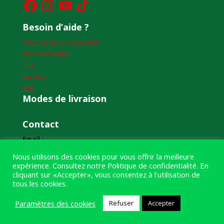
Besoin d’aide ?
Politique de confidentialité
Mentions légales
CGV
Livraison
FAQ
Modes de livraison
Contact
Email :
humourdepecheur@gmail.com
Nous utilisons des cookies pour vous offrir la meilleure
expérience. Consultez notre
Politique de confidentialité
. En
Adresse :
cliquant sur «Accepter», vous consentez à l'utilisation de
1bis boulevard Louis Renault
tous les cookies.
49400 Saumur
Paramètres des cookies
Refuser
Accepter
Téléphone :
07 59 61 06 63