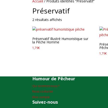
Accueil
/ Produits identifiés “Préservatif”
Préservatif
Trié
2 résultats affichés
par
popularité
Préservatif Illustré Humoristique sur
la Pêche Homme
Prése
Pêch
1,79
€
1,79
€
Humour de Pêcheur
Qui sommes-nous ?
Nous contacter
Mon compte
Suivez-nous