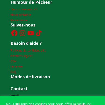
Humour de Pêcheur
Qui sommes-nous ?
Nous contacter
Mon compte
Suivez-nous
Facebook
Instagram
YouTube
TikTok
Besoin d’aide ?
Politique de confidentialité
Mentions légales
CGV
Livraison
FAQ
Modes de livraison
Contact
Email :
humourdepecheur@gmail.com
Nous utilisons des cookies pour vous offrir la meilleure