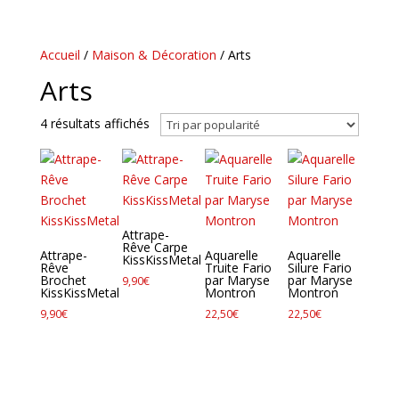
Accueil
/
Maison & Décoration
/ Arts
Arts
Trié
4 résultats affichés
par
popularité
Attrape-
Rêve Carpe
Attrape-
Aquarelle
Aquarelle
KissKissMetal
Rêve
Truite Fario
Silure Fario
Brochet
par Maryse
par Maryse
9,90
€
KissKissMetal
Montron
Montron
9,90
€
22,50
€
22,50
€