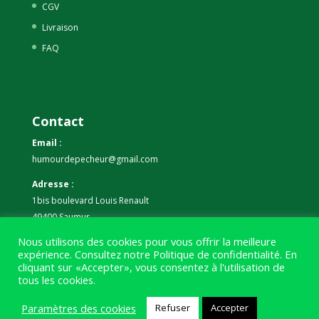
CGV
Livraison
FAQ
Contact
Email :
humourdepecheur@gmail.com
Adresse :
1bis boulevard Louis Renault
49400 Saumur
Nous utilisons des cookies pour vous offrir la meilleure
Téléphone :
expérience. Consultez notre
Politique de confidentialité
. En
07 59 61 06 63
cliquant sur «Accepter», vous consentez à l'utilisation de
tous les cookies.
Paramètres des cookies
Refuser
Accepter