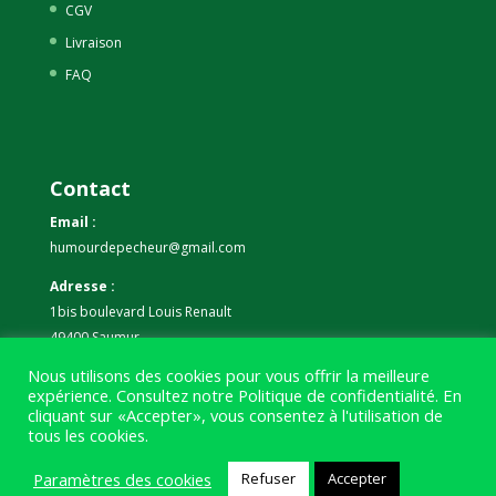
CGV
Livraison
FAQ
Contact
Email :
humourdepecheur@gmail.com
Adresse :
1bis boulevard Louis Renault
49400 Saumur
Nous utilisons des cookies pour vous offrir la meilleure
Téléphone :
expérience. Consultez notre
Politique de confidentialité
. En
07 59 61 06 63
cliquant sur «Accepter», vous consentez à l'utilisation de
tous les cookies.
Paramètres des cookies
Refuser
Accepter