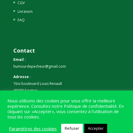
CGV
Livraison
FAQ
Contact
Email :
humourdepecheur@gmail.com
Adresse :
1bis boulevard Louis Renault
49400 Saumur
Nous utilisons des cookies pour vous offrir la meilleure
Téléphone :
expérience. Consultez notre
Politique de confidentialité
. En
07 59 61 06 63
cliquant sur «Accepter», vous consentez à l'utilisation de
tous les cookies.
Paramètres des cookies
Refuser
Accepter