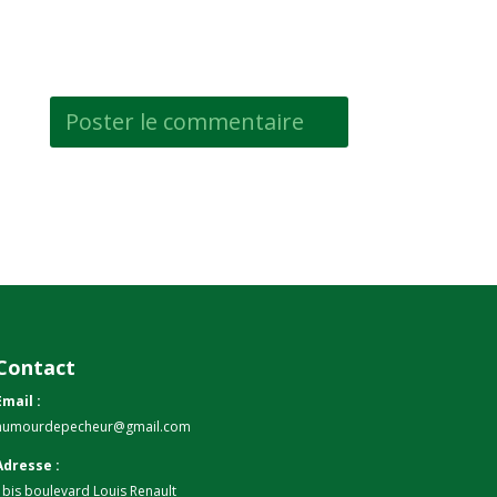
Contact
Email :
humourdepecheur@gmail.com
Adresse :
1bis boulevard Louis Renault