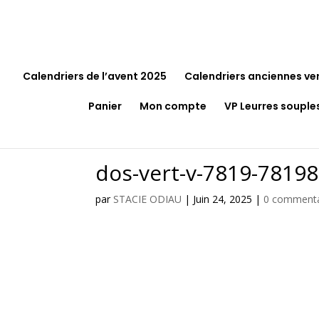
Calendriers de l’avent 2025
Calendriers anciennes ve
Panier
Mon compte
VP Leurres souple
dos-vert-v-7819-7819
par
STACIE ODIAU
|
Juin 24, 2025
|
0 commenta