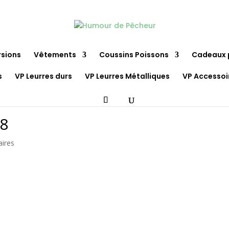
rsions
Vêtements
Coussins Poissons
Cadeaux 
s
VP Leurres durs
VP Leurres Métalliques
VP Accessoi
88
ires