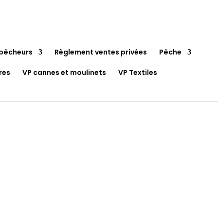
pêcheurs
Règlement ventes privées
Pêche
res
VP cannes et moulinets
VP Textiles