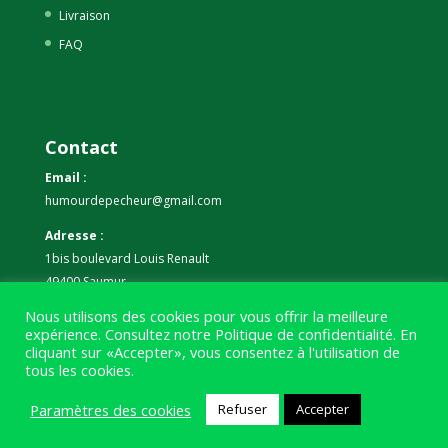
Livraison
FAQ
Contact
Email :
humourdepecheur@gmail.com
Adresse :
1bis boulevard Louis Renault
49400 Saumur
Nous utilisons des cookies pour vous offrir la meilleure
Téléphone :
expérience. Consultez notre
Politique de confidentialité
. En
07 59 61 06 63
cliquant sur «Accepter», vous consentez à l'utilisation de
tous les cookies.
Paramètres des cookies
Refuser
Accepter