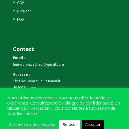
CGV
Livraison
FAQ
Contact
Email :
humourdepecheur@gmail.com
Adresse :
1bis boulevard Louis Renault
49400 Saumur
Nous utilisons des cookies pour vous offrir la meilleure
Téléphone :
expérience. Consultez notre
Politique de confidentialité
. En
07 59 61 06 63
cliquant sur «Accepter», vous consentez à l'utilisation de
tous les cookies.
Paramètres des cookies
Refuser
Accepter