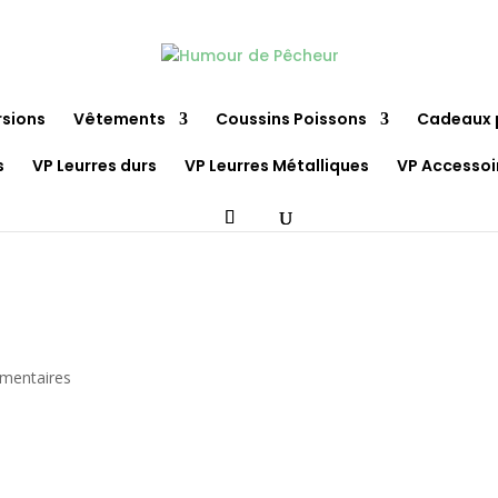
rsions
Vêtements
Coussins Poissons
Cadeaux 
s
VP Leurres durs
VP Leurres Métalliques
VP Accessoi
mentaires