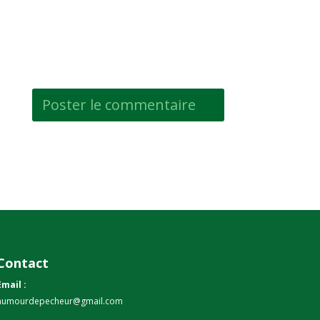
Contact
Email :
humourdepecheur@gmail.com