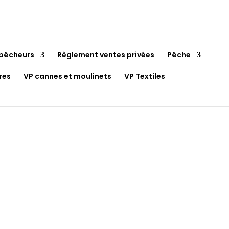
pêcheurs
Règlement ventes privées
Pêche
res
VP cannes et moulinets
VP Textiles