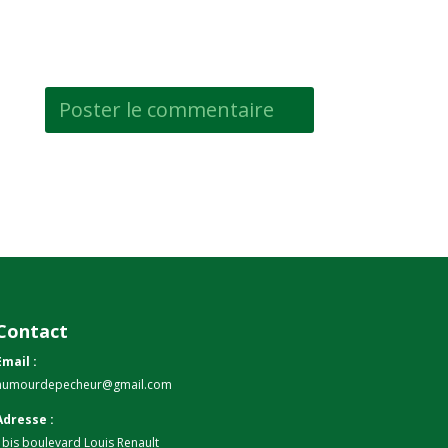
Contact
Email :
humourdepecheur@gmail.com
Adresse :
1bis boulevard Louis Renault