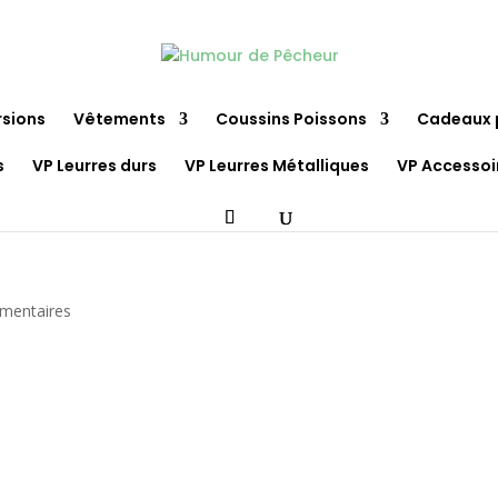
rsions
Vêtements
Coussins Poissons
Cadeaux 
s
VP Leurres durs
VP Leurres Métalliques
VP Accessoi
mentaires