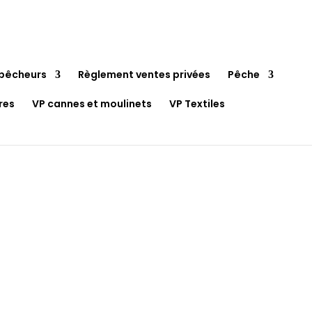
pêcheurs
Règlement ventes privées
Pêche
res
VP cannes et moulinets
VP Textiles